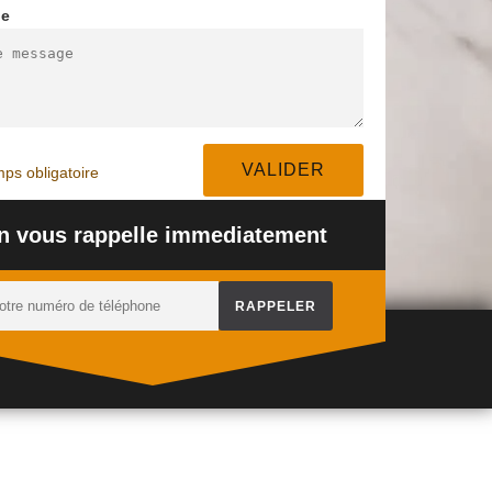
ge
PEINTURE
BÉTON DÉSACTIVÉ
NET
DESSOUS DE TOIT
OU LAVÉ 94
TERR
94
ps obligatoire
n vous rappelle immediatement