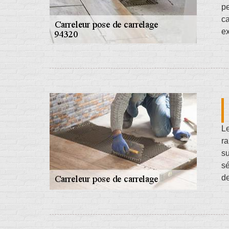
pe
ca
ex
Le
ra
s
sé
de