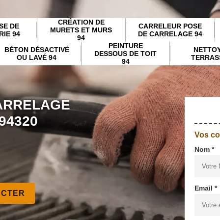
CRÉATION DE
SE DE
CARRELEUR POSE
MURETS ET MURS
IE 94
DE CARRELAGE 94
94
PEINTURE
BÉTON DÉSACTIVÉ
NETTO
DESSOUS DE TOIT
OU LAVÉ 94
TERRAS
94
ARRELAGE
94320
Vos c
Nom *
Email *
ACTER