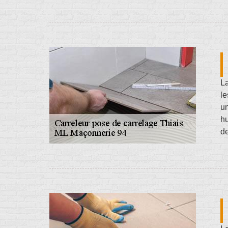
La
le
un
hu
de