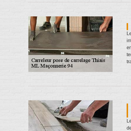
L
in
en
te
tr
Le
d