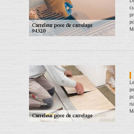
Le
cu
pr
po
M
Le
pe
po
na
Ma