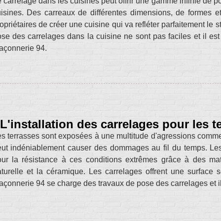
 carrelage dans les cuisines peut offrir une gamme infinie de po
isines. Des carreaux de différentes dimensions, de formes e
opriétaires de créer une cuisine qui va refléter parfaitement le 
se des carrelages dans la cuisine ne sont pas faciles et il e
açonnerie 94.
L'installation des carrelages pour les t
s terrasses sont exposées à une multitude d'agressions comme la p
ut indéniablement causer des dommages au fil du temps. Les
ur la résistance à ces conditions extrêmes grâce à des mat
turelle et la céramique. Les carrelages offrent une surface 
çonnerie 94 se charge des travaux de pose des carrelages et il pr