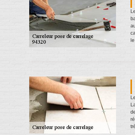
Le
ba
au
ca
le
Le
La
de
ré
tr