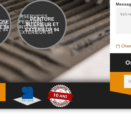
Messa
PEINTURE
ENTREPRISE
OSE
INTÉRIEUR ET
DÉMOLITION ET
 94
EXTÉRIEUR 94
ÉVACUATION 94
(*) Cham
O