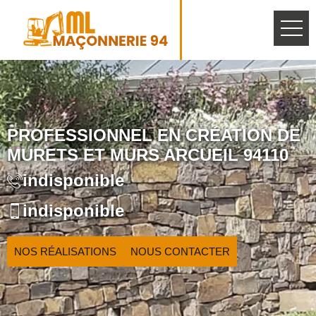
PROFESSIONNEL EN CRÉATION DE
MURETS ET MURS ARCUEIL 94110
indisponible
indisponible
NOS RÉALISATIONS
NOUS CONTACTER