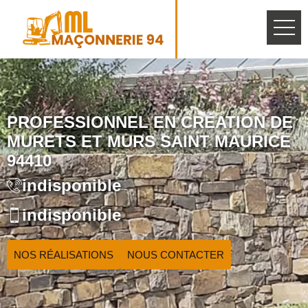
PROFESSIONNEL EN CRÉATION DE
MURETS ET MURS SAINT MAURICE
94410
indisponible
indisponible
NOS RÉALISATIONS
NOUS CONTACTER