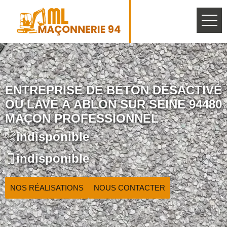
ENTREPRISE DE BÉTON DÉSACTIVÉ
OU LAVÉ À ABLON SUR SEINE 94480
MAÇON PROFESSIONNEL
indisponible
indisponible
NOS RÉALISATIONS
NOUS CONTACTER