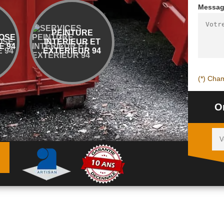
Messa
PEINTURE
ENTREPRISE
OSE
INTÉRIEUR ET
DÉMOLITION ET
 94
EXTÉRIEUR 94
ÉVACUATION 94
(*) Cham
O