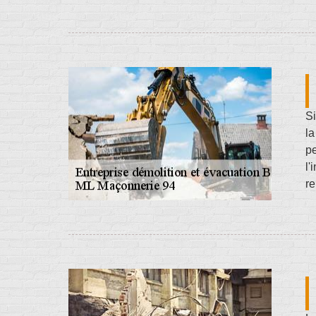
Si
la
pe
l'
re