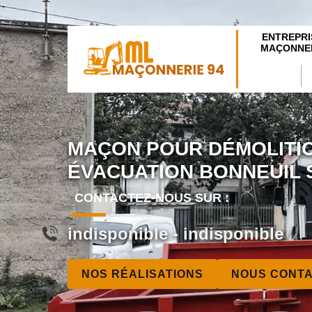
ENTREPRI
MAÇONNER
MAÇON POUR DÉMOLITI
ÉVACUATION BONNEUIL 
CONTACTEZ-NOUS SUR :
indisponible
-
indisponible
NOS RÉALISATIONS
NOUS CONT