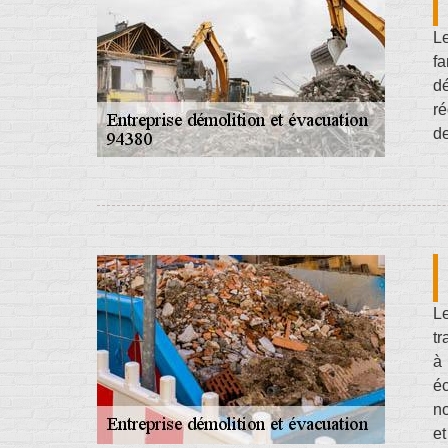
Le
fa
dé
ré
de
Le
tr
à 
é
no
e