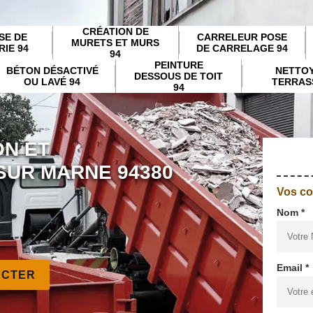
CRÉATION DE
SE DE
CARRELEUR POSE
MURETS ET MURS
IE 94
DE CARRELAGE 94
94
PEINTURE
BÉTON DÉSACTIVÉ
NETTO
DESSOUS DE TOIT
OU LAVÉ 94
TERRAS
94
ON ET
SUR MARNE 94380
Vos c
Nom *
Email *
ACTER