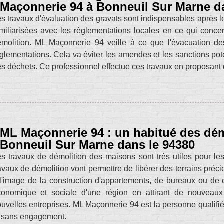
Maçonnerie 94 à Bonneuil Sur Marne d
s travaux d'évaluation des gravats sont indispensables après l
miliarisées avec les règlementations locales en ce qui conce
molition. ML Maçonnerie 94 veille à ce que l'évacuation de
glementations. Cela va éviter les amendes et les sanctions pote
s déchets. Ce professionnel effectue ces travaux en proposant des
ML Maçonnerie 94 : un habitué des dé
Bonneuil Sur Marne dans le 94380
s travaux de démolition des maisons sont très utiles pour le
avaux de démolition vont permettre de libérer des terrains pré
l'image de la construction d'appartements, de bureaux ou de c
conomique et sociale d'une région en attirant de nouveaux
uvelles entreprises. ML Maçonnerie 94 est la personne qualifiée
t sans engagement.