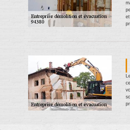
ma
pe
et
pr
Le
ce
vo
so
pr