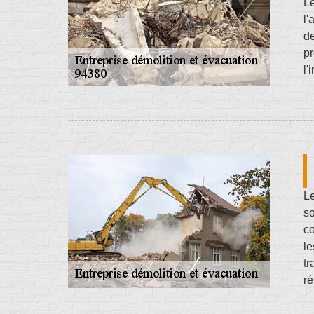
L
l'
de
pr
l'
Le
so
co
le
tr
ré