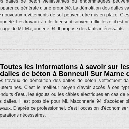
es dalles de béton vieillissantes ou endommagées peuvent ê
apparence générale d'une propriété. La démolition des dalles va 
 nouveaux revêtements de sol peuvent être mis en place. C'est 
opriété. Les travaux à effectuer sont souvent difficiles et il est
image de ML Maçonnerie 94. Il propose des tarifs intéressants.
Toutes les informations à savoir sur le
dalles de béton à Bonneuil Sur Marne 
s travaux de démolition des dalles de béton s'effectuent dan
uterraines. C'est le meilleur moyen d'avoir accès à ces types
nduits d'eau, les égouts ou les câbles électriques en cas de
s dalles, il est possible pour ML Maçonnerie 94 d'accéder pl
avaux. D'après ce professionnel, c'est l'occasion d'économiser 
parations nécessaires.