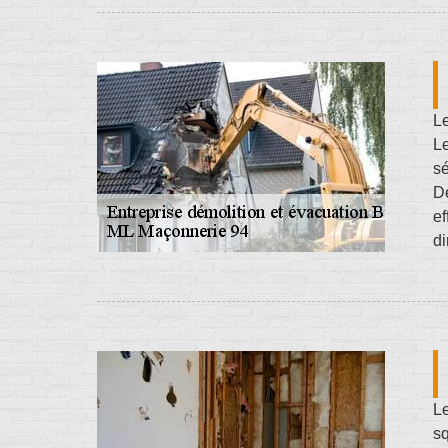
Le
L
sé
De
ef
di
Le
sq