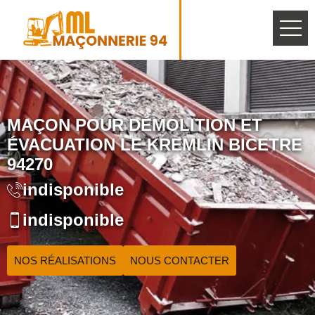
MAÇON POUR DÉMOLITION ET
ÉVACUATION LE KREMLIN BICETRE
94270
indisponible
indisponible
NOS RÉALISATIONS
NOUS CONTACTER