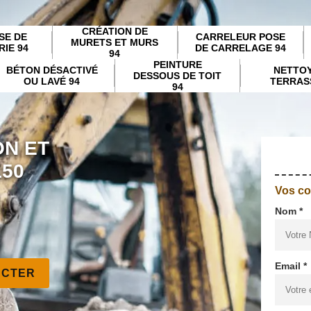
CRÉATION DE
SE DE
CARRELEUR POSE
MURETS ET MURS
IE 94
DE CARRELAGE 94
94
PEINTURE
BÉTON DÉSACTIVÉ
NETTO
DESSOUS DE TOIT
OU LAVÉ 94
TERRAS
94
ON ET
150
Vos c
Nom *
Email *
ACTER