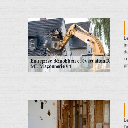
Le
in
de
co
pr
L
l'