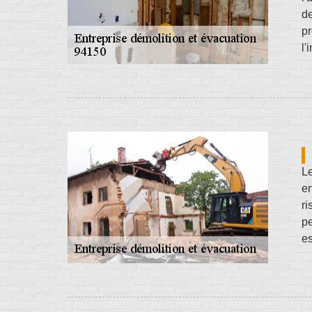
de
pr
l'
Le
en
ri
pe
es