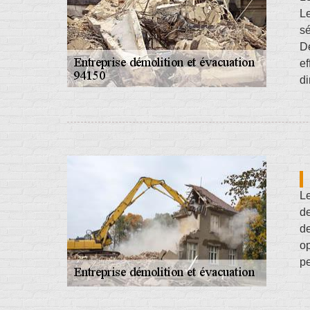
L
sé
De
ef
di
Le
de
de
op
pe