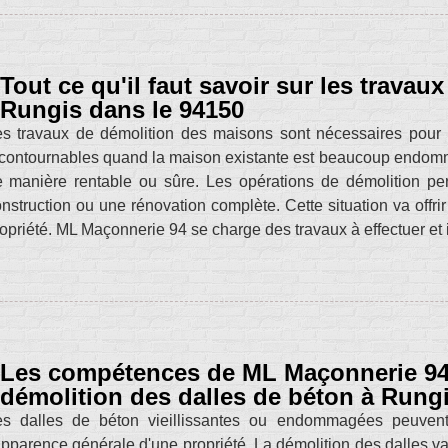
Tout ce qu'il faut savoir sur les trava
Rungis dans le 94150
s travaux de démolition des maisons sont nécessaires pour 
contournables quand la maison existante est beaucoup endom
 manière rentable ou sûre. Les opérations de démolition pe
nstruction ou une rénovation complète. Cette situation va offrir
opriété. ML Maçonnerie 94 se charge des travaux à effectuer et i
Les compétences de ML Maçonnerie 94 p
démolition des dalles de béton à Rungi
es dalles de béton vieillissantes ou endommagées peuvent ê
apparence générale d'une propriété. La démolition des dalles va 