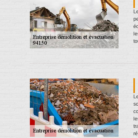
Le
pe
éq
le
to
Le
so
co
le
tr
ré