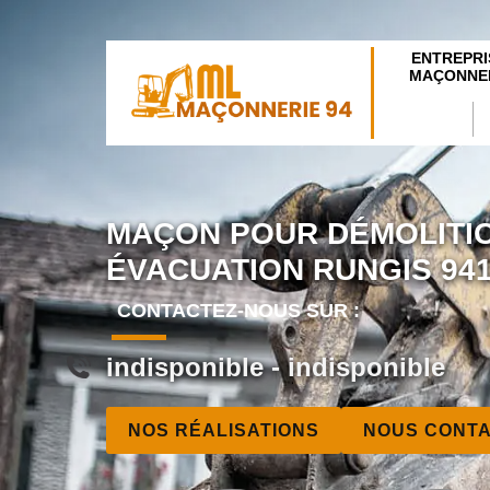
ENTREPRI
MAÇONNER
MAÇON POUR DÉMOLITI
ÉVACUATION RUNGIS 94
CONTACTEZ-NOUS SUR :
indisponible
-
indisponible
NOS RÉALISATIONS
NOUS CONT