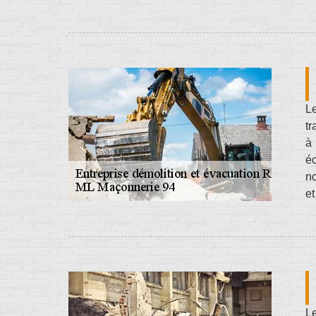
Le
tr
à 
é
no
e
Le