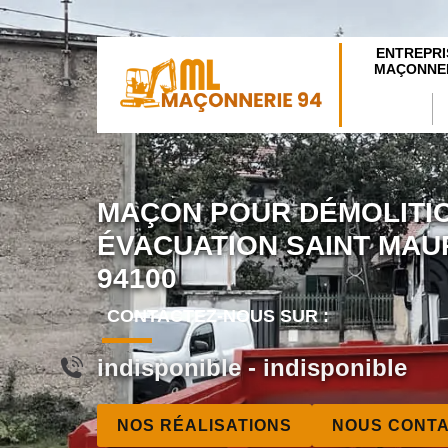
ENTREPRI
MAÇONNER
MAÇON POUR DÉMOLITI
ÉVACUATION SAINT MAU
94100
CONTACTEZ-NOUS SUR :
indisponible
-
indisponible
NOS RÉALISATIONS
NOUS CONT