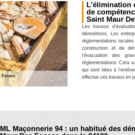
L'élimination
de compétenc
Saint Maur De
Les travaux d'évaluati
démolitions. Les entrep
règlementations locale
construction et de dé
l'évacuation des gra
réglementations. Cela va
qui sont liées à l'enlè
effectue ces travaux en pr
ML Maçonnerie 94 : un habitué des dém