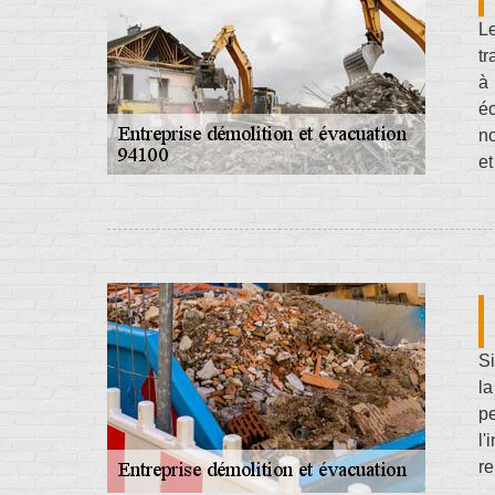
Le
tr
à 
é
no
e
Si
la
pe
l'
re