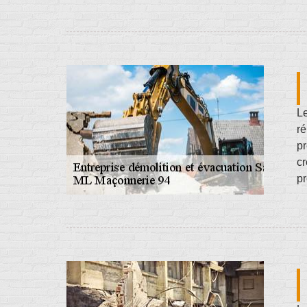
Le
ré
pr
cr
pr