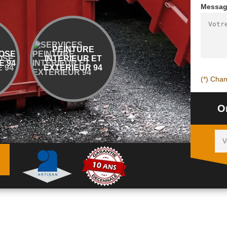
Messa
PEINTURE
ENTREPRISE
BÉT
INTÉRIEUR ET
DÉMOLITION ET
EXTÉRIEUR 94
ÉVACUATION 94
(*) Cham
O