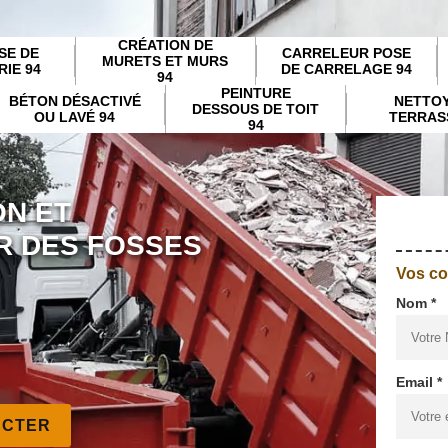
CRÉATION DE
SE DE
CARRELEUR POSE
MURETS ET MURS
IE 94
DE CARRELAGE 94
94
PEINTURE
BÉTON DÉSACTIVÉ
NETTO
DESSOUS DE TOIT
OU LAVÉ 94
TERRAS
94
ON ET
R DES FOSSES
Vos c
Nom *
Email *
ACTER