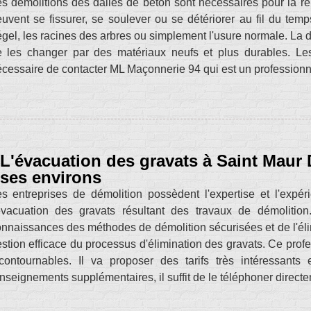
s démolitions des dalles de béton sont nécessaires pour la ré
uvent se fissurer, se soulever ou se détériorer au fil du tem
gel, les racines des arbres ou simplement l'usure normale. La 
 les changer par des matériaux neufs et plus durables. Les tr
cessaire de contacter ML Maçonnerie 94 qui est un professionne
L'évacuation des gravats à Saint Maur 
ses environs
s entreprises de démolition possèdent l'expertise et l'expér
'évacuation des gravats résultant des travaux de démoliti
nnaissances des méthodes de démolition sécurisées et de l'éli
stion efficace du processus d'élimination des gravats. Ce profe
contournables. Il va proposer des tarifs très intéressants
nseignements supplémentaires, il suffit de le téléphoner direct