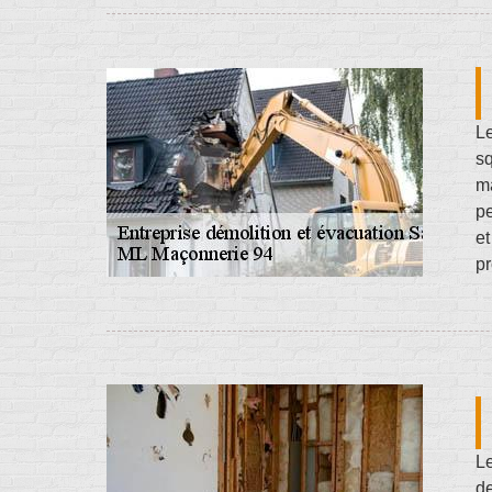
Le
sq
ma
pe
et
pr
Le
de