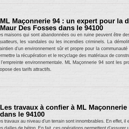
ML Maçonnerie 94 : un expert pour la 
Maur Des Fosses dans le 94100
s maisons qui sont abandonnées ou en ruine peuvent être des d
uatteurs, les vandales ou les incendies criminels. La démolit
intien d'un environnement sûr et propre pour la communauté e
rmettre la récupération et le recyclage des matériaux de construc
 l'empreinte environnementale. ML Maçonnerie 94 sont les prof
opose des tarifs attractifs.
Les travaux à confier à ML Maçonnerie
dans le 94100
s travaux au niveau d'un terrain sont innombrables. En effet, il 
s dalles de béton. En fait, ces opérations permettent d'assurer 