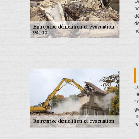
Le
pe
dé
de
né
Le
l
co
ge
in
re