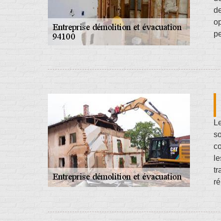
de
op
pe
Le
so
co
le
tr
ré