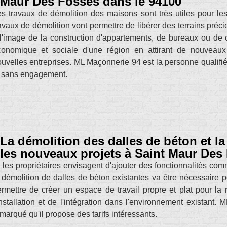
Maur Des Fosses dans le 94100
s travaux de démolition des maisons sont très utiles pour le
avaux de démolition vont permettre de libérer des terrains pré
l'image de la construction d'appartements, de bureaux ou de c
conomique et sociale d'une région en attirant de nouveaux
uvelles entreprises. ML Maçonnerie 94 est la personne qualifiée
t sans engagement.
La démolition des dalles de béton et la
les nouveaux projets à Saint Maur Des
 les propriétaires envisagent d'ajouter des fonctionnalités comm
 démolition de dalles de béton existantes va être nécessaire po
rmettre de créer un espace de travail propre et plat pour la réa
installation et de l'intégration dans l'environnement existant
marqué qu'il propose des tarifs intéressants.