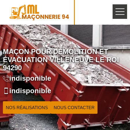
MAÇON POUR DÉMOLITION ET
ÉVACUATION VILLENEUVE LE ROI
94290
indisponible
indisponible
NOS RÉALISATIONS
NOUS CONTACTER