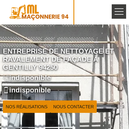
ENTREPRISE DE NETTOYAGE ET
RAVALEMENT DE FAÇADE À
GENTILLY 94250
indisponible
indisponible
NOS RÉALISATIONS
NOUS CONTACTER