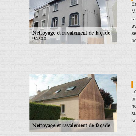
En
Ma
ra
av
se
pe
Le
pr
no
su
se