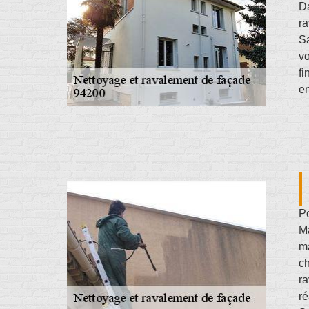
Da
ra
Sa
vo
fi
en
Po
Ma
ma
ch
ra
ré