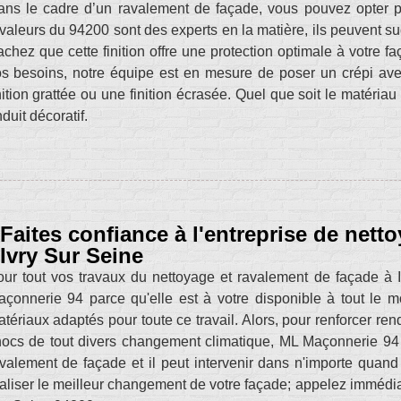
ns le cadre d’un ravalement de façade, vous pouvez opter p
valeurs du 94200 sont des experts en la matière, ils peuvent su
chez que cette finition offre une protection optimale à votre fa
s besoins, notre équipe est en mesure de poser un crépi avec 
nition grattée ou une finition écrasée. Quel que soit le matéria
duit décoratif.
Faites confiance à l'entreprise de nett
Ivry Sur Seine
ur tout vos travaux du nettoyage et ravalement de façade à Iv
çonnerie 94 parce qu'elle est à votre disponible à tout le
tériaux adaptés pour toute ce travail. Alors, pour renforcer ren
ocs de tout divers changement climatique, ML Maçonnerie 94 e
valement de façade et il peut intervenir dans n'importe quand 
aliser le meilleur changement de votre façade; appelez immédi