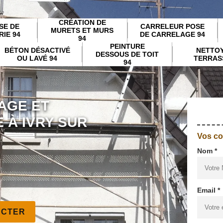
CRÉATION DE
SE DE
CARRELEUR POSE
MURETS ET MURS
IE 94
DE CARRELAGE 94
94
PEINTURE
BÉTON DÉSACTIVÉ
NETTO
DESSOUS DE TOIT
OU LAVÉ 94
TERRAS
94
AGE ET
 À IVRY SUR
Vos c
Nom *
Email *
ACTER