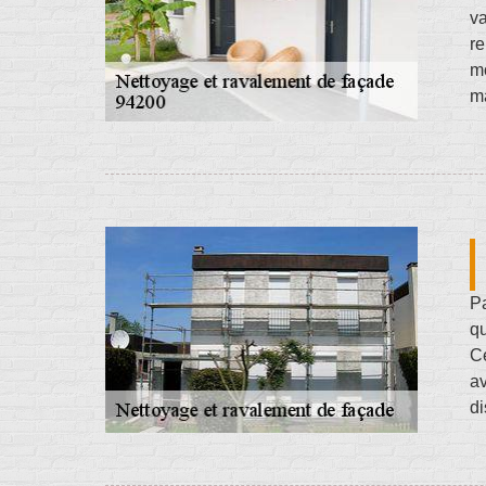
va
re
mo
ma
Pa
qu
Ce
av
di