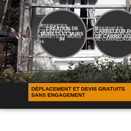
CRÉATION DE
CARRELEUR POSE
MURETS ET MURS
IN
DE CARRELAGE 94
94
EX
DÉPLACEMENT ET DEVIS GRATUITS
SANS ENGAGEMENT