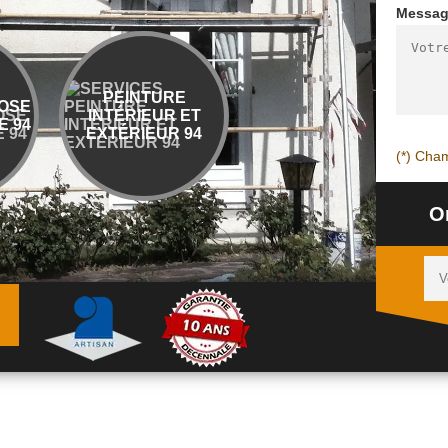
Messa
PEINTURE
ENTREPRISE
BÉTON DÉSA
TÉRIEUR ET
DÉMOLITION ET
OU LAVÉ 
TÉRIEUR 94
ÉVACUATION 94
(*) Cham
O