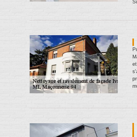
Su
P
Ma
e
s’
pr
mu