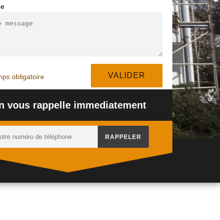
ge
PEINTURE
CTIVÉ
NETTOYAGE
DESSOUS DE TOIT
94
TERRASSE 94
94
ps obligatoire
n vous rappelle immediatement