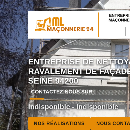
ENTREPRI
MAÇONNER
ENTREPRISE DE NETTOY
RAVALEMENT DE FAÇADE
SEINE 94200
CONTACTEZ-NOUS SUR :
indisponible
-
indisponible
NOS RÉALISATIONS
NOUS CONT