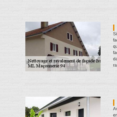
Si
fa
qu
fa
da
ra
A
en