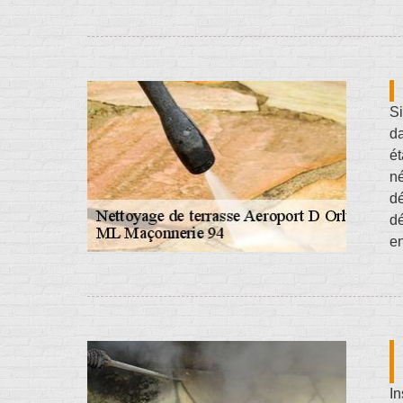
Si
da
ét
né
d
dé
en
In