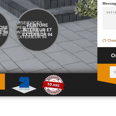
Messa
PEINTURE
ENTREPRISE
SE
B
INTÉRIEUR ET
DÉMOLITION ET
94
EXTÉRIEUR 94
ÉVACUATION 94
(*) Cham
O