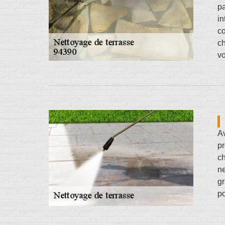
pa
in
c
ch
vo
Av
pr
ch
ne
gr
po