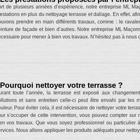
rt de plusieurs années d’expérience, notre entreprise ML Maç
estations en plus du nettoyage terrasse et dallage. En effet, af
uvons prendre en main différents travaux, comme : le ravalem
inture de façade et bien d’autres. Notre entreprise ML Maçonne
cessaire pour mener à bien vos travaux. N’hésitez pas à nous c
Pourquoi nettoyer votre terrasse ?
urant toute l’année, la terrasse est exposé aux changement
llutions et sans entretien celle-ci peut être envahi par le
uleur. Pour éviter cela, il est nécessaire de nettoyer votre ter
ur s’occuper de cette intervention, vous pouvez compter sur
en vos travaux. Que vous soyez professionnel ou particulier 
rvices. Nous allons appliquer les produits adéquats pour nettoye