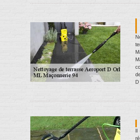
N
te
Ma
Ma
co
de
D 
Il
ré