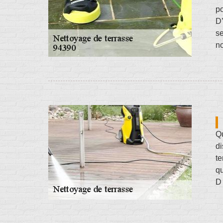
po
D’
se
no
Qu
di
te
qu
D 