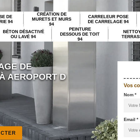
CRÉATION DE
SE DE
CARRELEUR POSE
MURETS ET MURS
IE 94
DE CARRELAGE 94
94
PEINTURE
BÉTON DÉSACTIVÉ
NETTO
DESSOUS DE TOIT
OU LAVÉ 94
TERRAS
94
AGE DE
 À AEROPORT D
Vos c
Nom *
Email *
ACTER