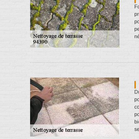
Fo
pr
po
pe
né
D
po
co
po
bi
se