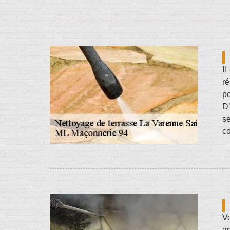
Il
ré
po
D’
se
co
Vo
ap