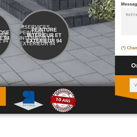
Messa
PEINTURE
ENTREPRISE
OSE
INTÉRIEUR ET
DÉMOLITION ET
 94
EXTÉRIEUR 94
ÉVACUATION 94
(*) Cham
O