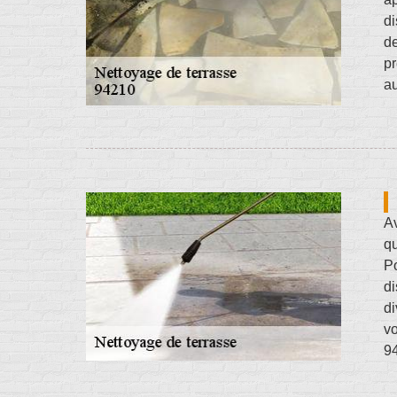
di
de
pr
au
Av
qu
Po
di
di
vo
94