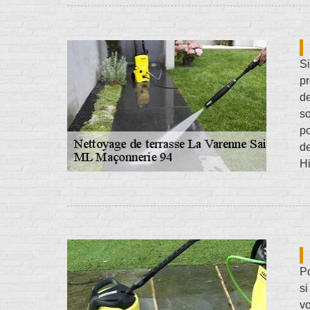
Si
pr
de
so
p
de
Hi
Po
si
vo