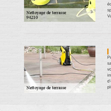
éq
sp
Va
Po
sa
vo
i
d’
pl