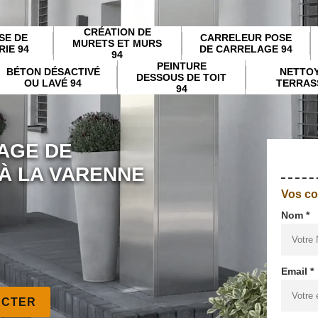
CRÉATION DE
SE DE
CARRELEUR POSE
MURETS ET MURS
IE 94
DE CARRELAGE 94
94
PEINTURE
BÉTON DÉSACTIVÉ
NETTO
DESSOUS DE TOIT
OU LAVÉ 94
TERRAS
94
AGE DE
À LA VARENNE
Vos c
Nom *
Email *
ACTER