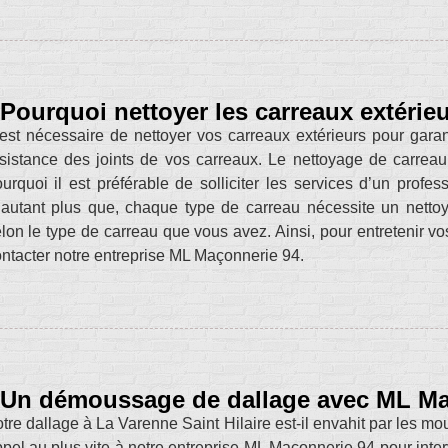
Pourquoi nettoyer les carreaux extérie
 est nécessaire de nettoyer vos carreaux extérieurs pour garanti
sistance des joints de vos carreaux. Le nettoyage de carreau 
urquoi il est préférable de solliciter les services d’un pro
autant plus que, chaque type de carreau nécessite un nettoyag
lon le type de carreau que vous avez. Ainsi, pour entretenir vo
ntacter notre entreprise ML Maçonnerie 94.
Un démoussage de dallage avec ML Ma
tre dallage à La Varenne Saint Hilaire est-il envahit par les mou
pel au plus vite à notre entreprise ML Maçonnerie 94 pour inter