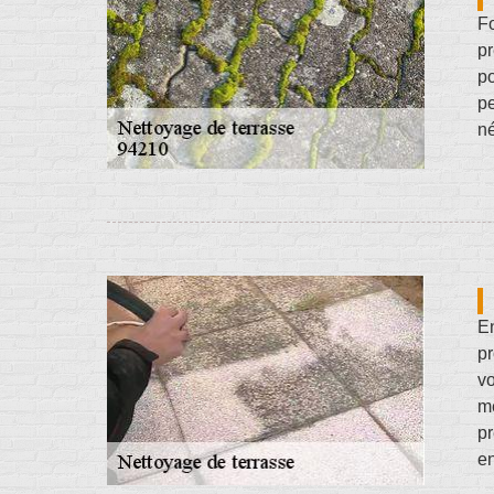
Fo
pr
po
pe
né
En
pr
vo
m
pr
en