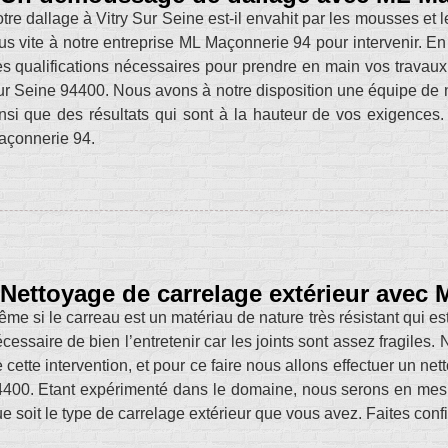
tre dallage à Vitry Sur Seine est-il envahit par les mousses et l
us vite à notre entreprise ML Maçonnerie 94 pour intervenir. E
s qualifications nécessaires pour prendre en main vos travaux
r Seine 94400. Nous avons à notre disposition une équipe de ne
nsi que des résultats qui sont à la hauteur de vos exigences.
açonnerie 94.
Nettoyage de carrelage extérieur avec
me si le carreau est un matériau de nature très résistant qui est
cessaire de bien l’entretenir car les joints sont assez fragiles
 cette intervention, et pour ce faire nous allons effectuer un ne
400. Etant expérimenté dans le domaine, nous serons en mesur
e soit le type de carrelage extérieur que vous avez. Faites con