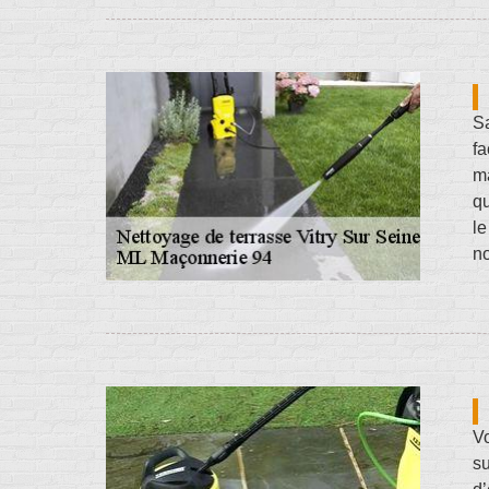
Sa
fa
ma
qu
le
no
V
s