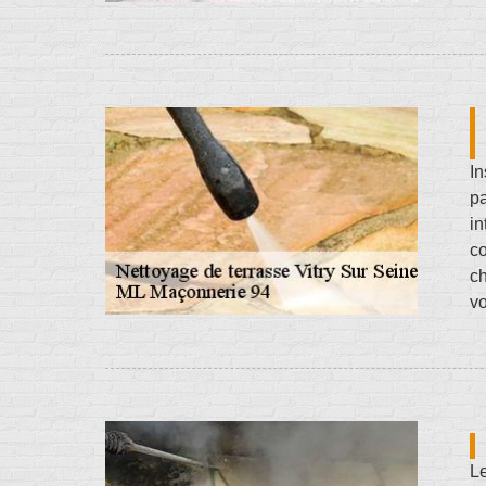
In
pa
in
c
ch
vo
Le