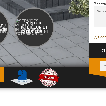
Messa
PEINTURE
ENTREPRISE
OSE
INTÉRIEUR ET
DÉMOLITION ET
 94
EXTÉRIEUR 94
ÉVACUATION 94
(*) Cham
O