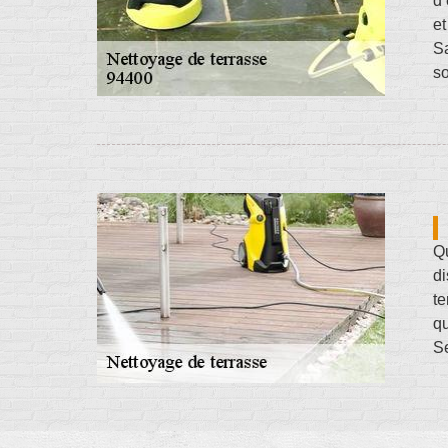
d’
et
Sa
so
Qu
di
te
qu
Se