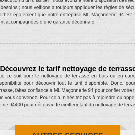
exécution d’un chantier ; nous avons à notre disposition des t
 besoins ; nous veillons à toujours appliquer les règles de séc
chez également que notre entreprise ML Maçonnerie 94 est cer
nt accompagnées d’une garantie décennale.
Découvrez le tarif nettoyage de terrasse
e ce soit pour le nettoyage de terrasse en bois ou en carr
sponibilité pour découvrir tout le tarif disponible. Donc, po
rrasse, faites confiance à ML Maçonnerie 94 pour confier votre tr
e vous convenez. Pour cela, n'hésitez pas à rejoindre ou appe
ine 94400 pour découvrir le meilleur tarif du nettoyage de terr