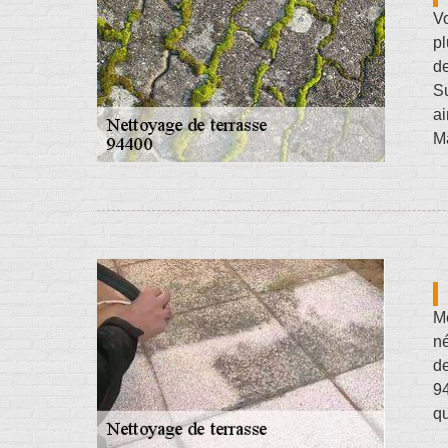
Vo
pl
de
Su
ai
M
Mê
né
de
94
qu