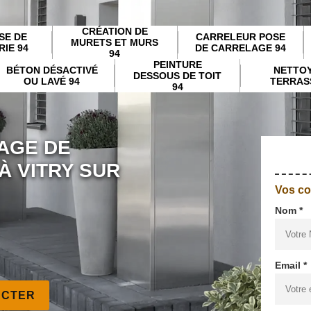
CRÉATION DE
SE DE
CARRELEUR POSE
MURETS ET MURS
IE 94
DE CARRELAGE 94
94
PEINTURE
BÉTON DÉSACTIVÉ
NETTO
DESSOUS DE TOIT
OU LAVÉ 94
TERRAS
94
AGE DE
À VITRY SUR
Vos c
Nom *
Email *
ACTER