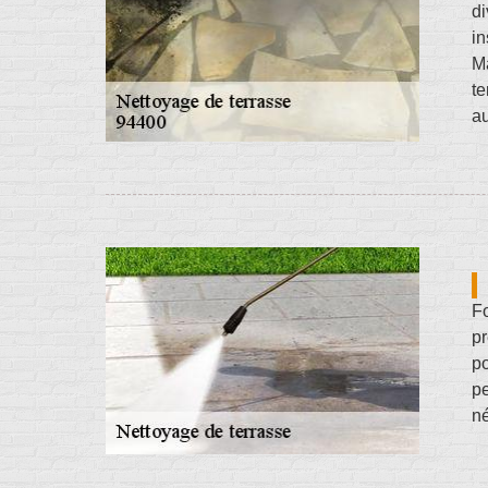
di
i
Ma
te
au
Fo
pr
po
pe
né