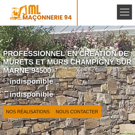
PROFESSIONNEL EN CRÉATION DE
MURETS ET MURS CHAMPIGNY SUR
MARNE 94500
indisponible
indisponible
NOS RÉALISATIONS
NOUS CONTACTER