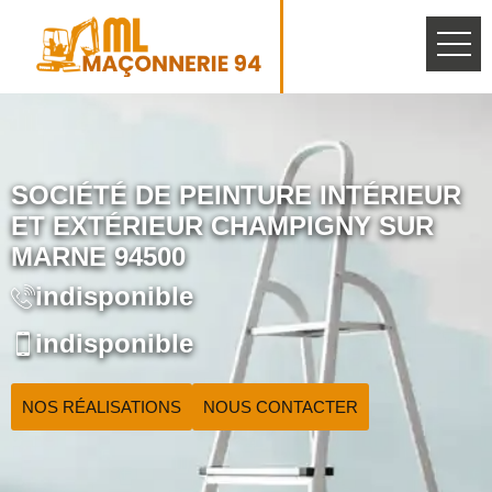
SOCIÉTÉ DE PEINTURE INTÉRIEUR
ET EXTÉRIEUR CHAMPIGNY SUR
MARNE 94500
indisponible
indisponible
NOS RÉALISATIONS
NOUS CONTACTER