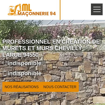
PROFESSIONNEL EN CRÉATION DE
MURETS ET MURS CHEVILLY
LARUE 94550
indisponible
indisponible
NOS RÉALISATIONS
NOUS CONTACTER