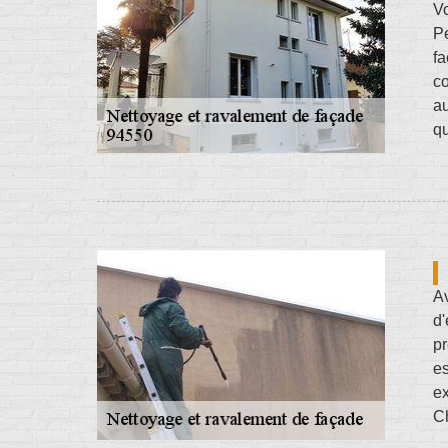
Vo
Pe
fa
co
au
qu
Av
d'
pr
es
e
Ch