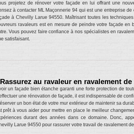
us projetez de rénover votre façade en lui offrant une nouve
nsez à contacter ML Maçonnerie 94 qui est une entreprise de 
çade à Chevilly Larue 94550. Maîtrisant toutes les techniques
uvreurs ravaleurs est en mesure de peindre votre façade en bé
tre. Vous pouvez faire confiance à nos spécialistes en ravaleme
e satisfaisant.
Rassurez au ravaleur en ravalement de 
oir un façade bien étanche garanti une forte protection de tout
effectuer une rénovation de façade, il est indispensable de conf
éserver un bon état de votre mur extérieur de maintenir sa durab
t prêt à vous aider pour mettre en place le meilleur changemen
xpériences durant des années dans ce domaine. Donc, app
evilly Larue 94550 pour rassurer votre travail de ravalement de