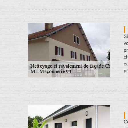
Si
vo
pr
ch
ég
pr
Co