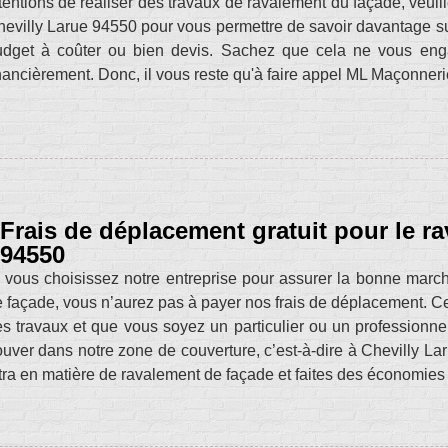
tentions de réaliser des travaux de ravalement du façade, veui
evilly Larue 94550 pour vous permettre de savoir davantage sur
udget à coûter ou bien devis. Sachez que cela ne vous eng
nancièrement. Donc, il vous reste qu'à faire appel ML Maçonneri
Frais de déplacement gratuit pour le r
94550
 vous choisissez notre entreprise pour assurer la bonne marc
 façade, vous n’aurez pas à payer nos frais de déplacement. Cett
s travaux et que vous soyez un particulier ou un professionnel
ouver dans notre zone de couverture, c’est-à-dire à Chevilly L
tra en matière de ravalement de façade et faites des économie