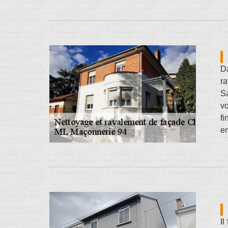
Da
ra
Sa
vo
fi
en
Il