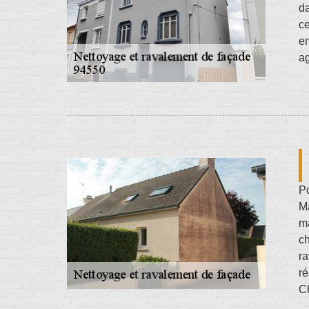
da
ce
en
ag
Po
Ma
ma
ch
ra
ré
Ch