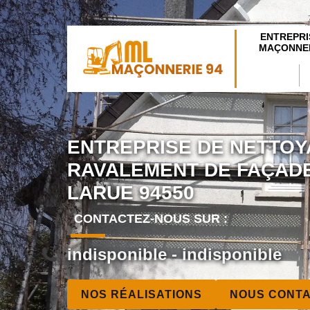
ENTREPRI
MAÇONNER
ENTREPRISE DE NETTOY
RAVALEMENT DE FAÇADE
LARUE 94550
CONTACTEZ-NOUS SUR :
indisponible
-
indisponible
NOS RÉALISATIONS
NOUS CONT