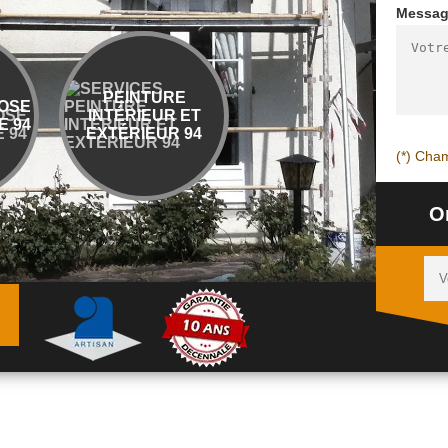
Messa
PEINTURE
ENTREPRISE
OSE
INTÉRIEUR ET
DÉMOLITION ET
 94
EXTÉRIEUR 94
ÉVACUATION 94
(*) Cham
O