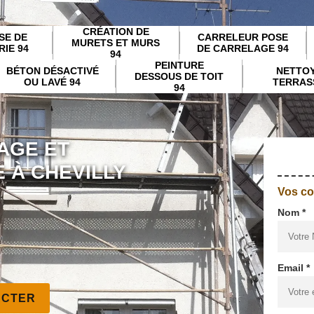
CRÉATION DE
SE DE
CARRELEUR POSE
MURETS ET MURS
IE 94
DE CARRELAGE 94
94
PEINTURE
BÉTON DÉSACTIVÉ
NETTO
DESSOUS DE TOIT
OU LAVÉ 94
TERRAS
94
AGE ET
 À CHEVILLY
Vos c
Nom *
Email *
ACTER