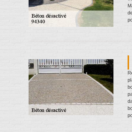
Ma
de
po
Ré
pl
bo
pa
da
bo
po