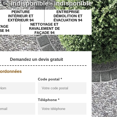
indisponible
-
indisponible
PEINTURE
ENTREPRISE
INTÉRIEUR ET
DÉMOLITION ET
EXTÉRIEUR 94
ÉVACUATION 94
NETTOYAGE ET
YAGE
RAVALEMENT DE
SE 94
FAÇADE 94
Demandez un devis gratuit
oordonnées
Code postal *
Téléphone *