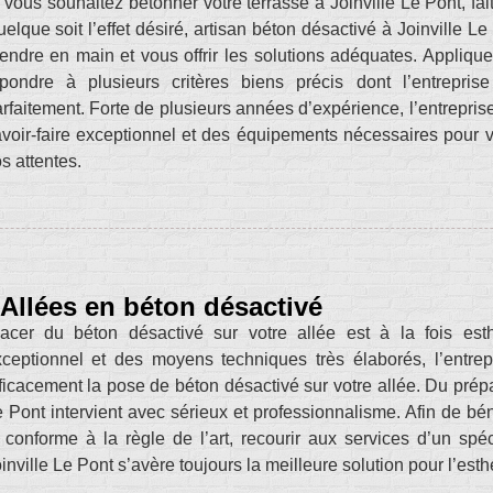
 vous souhaitez bétonner votre terrasse à Joinville Le Pont, fa
elque soit l’effet désiré, artisan béton désactivé à Joinville Le
endre en main et vous offrir les solutions adéquates. Applique
épondre à plusieurs critères biens précis dont l’entrepri
rfaitement. Forte de plusieurs années d’expérience, l’entrepr
voir-faire exceptionnel et des équipements nécessaires pour v
s attentes.
Allées en béton désactivé
acer du béton désactivé sur votre allée est à la fois esth
ceptionnel et des moyens techniques très élaborés, l’entre
ficacement la pose de béton désactivé sur votre allée. Du prépar
 Pont intervient avec sérieux et professionnalisme. Afin de bén
 conforme à la règle de l’art, recourir aux services d’un sp
inville Le Pont s’avère toujours la meilleure solution pour l’esth