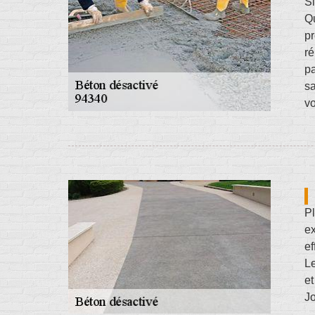
Si
Qu
pr
r
pa
sa
vo
Pl
ex
ef
Le
et
Jo