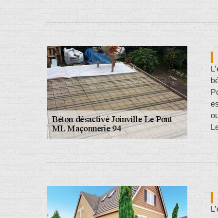
L’
bé
Po
es
ou
Le
L’