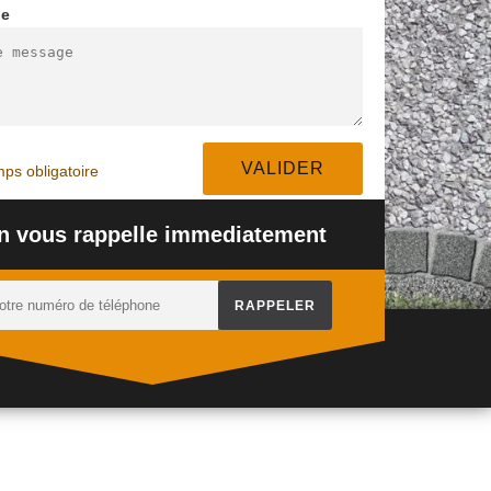
ge
PEINTURE
ACTIVÉ
NETTOYAGE
DESSOUS DE TOIT
É 94
TERRASSE 94
94
ps obligatoire
n vous rappelle immediatement