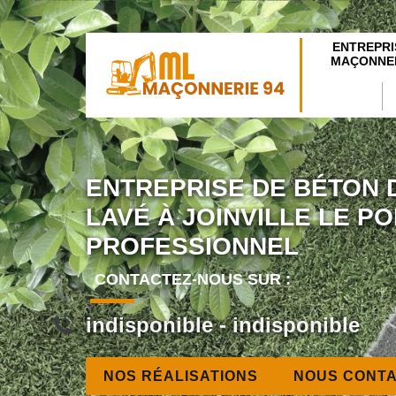
ENTREPRI
MAÇONNER
ENTREPRISE DE BÉTON 
LAVÉ À JOINVILLE LE P
PROFESSIONNEL
CONTACTEZ-NOUS SUR :
indisponible
-
indisponible
NOS RÉALISATIONS
NOUS CONT