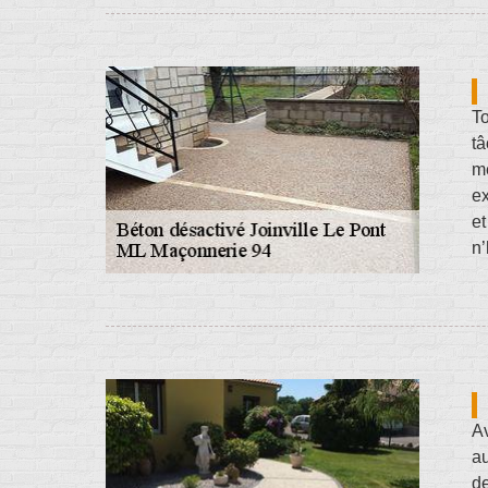
To
tâ
m
ex
et
n’
Av
au
de