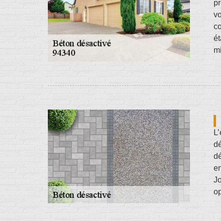
pr
vo
co
ét
mi
L’
dé
dé
en
Jo
op