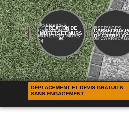
CRÉATION DE
CARRELEUR POSE
MURETS ET MURS
DE CARRELAGE 94
94
DÉPLACEMENT ET DEVIS GRATUITS
SANS ENGAGEMENT