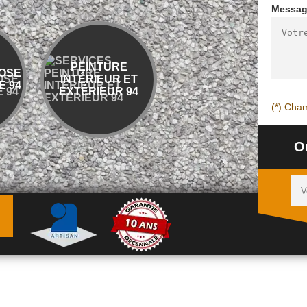
Messa
PEINTURE
ENTREPRISE
BÉTON DÉS
INTÉRIEUR ET
DÉMOLITION ET
OU LAV
EXTÉRIEUR 94
ÉVACUATION 94
(*) Cham
O