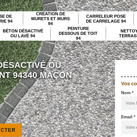
CRÉATION DE
SE DE
CARRELEUR POSE
MURETS ET MURS
IE 94
DE CARRELAGE 94
94
PEINTURE
BÉTON DÉSACTIVÉ
NETTO
DESSOUS DE TOIT
OU LAVÉ 94
TERRAS
94
DÉSACTIVÉ OU
ONT 94340 MAÇON
Vos c
Nom *
Email *
ACTER