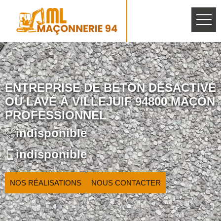
ENTREPRISE DE BÉTON DÉSACTIVÉ
OU LAVÉ À VILLEJUIF 94800 MAÇON
PROFESSIONNEL
indisponible
indisponible
NOS RÉALISATIONS
NOUS CONTACTER