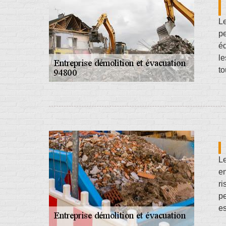
Le
pe
éq
le
to
Le
en
ri
pe
es