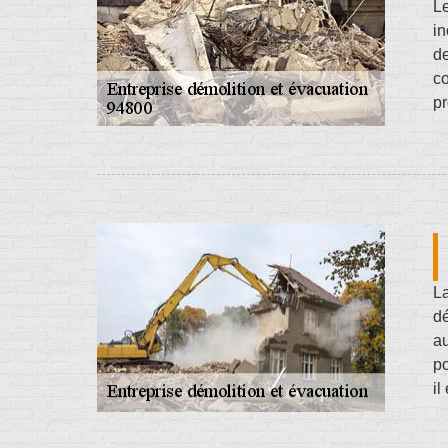
Le
in
de
co
pr
L
dé
au
po
il