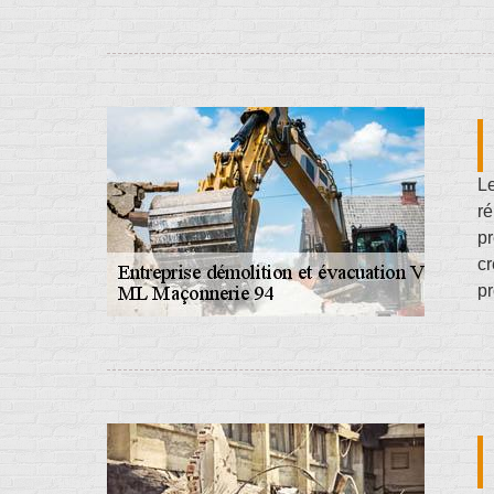
Le
ré
pr
cr
pr