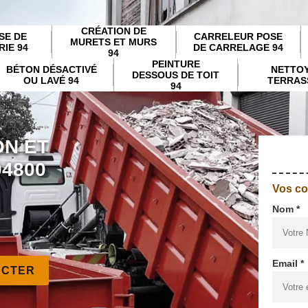
CRÉATION DE
SE DE
CARRELEUR POSE
MURETS ET MURS
IE 94
DE CARRELAGE 94
94
PEINTURE
BÉTON DÉSACTIVÉ
NETTO
DESSOUS DE TOIT
OU LAVÉ 94
TERRAS
94
ON ET
94800
Vos c
Nom *
Email *
ACTER