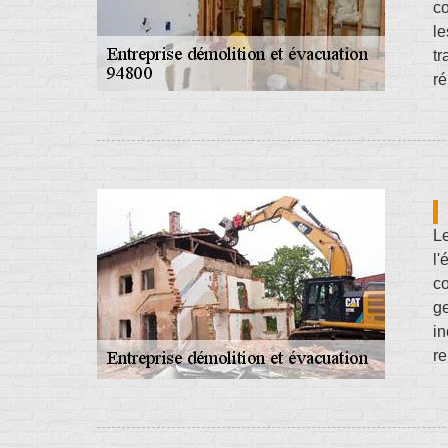
co
le
tr
ré
Le
l
co
ge
in
re