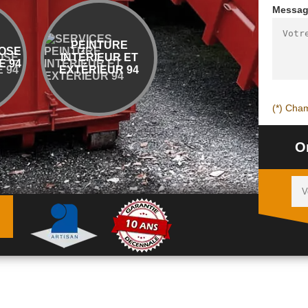
Messa
PEINTURE
ENTREPRISE
OSE
INTÉRIEUR ET
DÉMOLITION ET
 94
EXTÉRIEUR 94
ÉVACUATION 94
(*) Cham
O