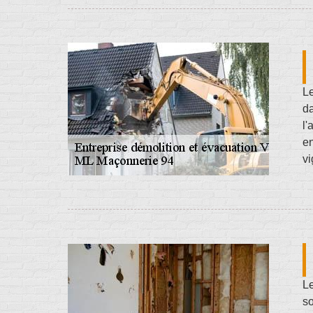
Le
da
l'
en
vi
Le
so