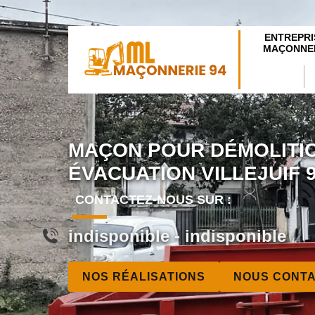
ENTREPRI
MAÇONNER
MAÇON POUR DÉMOLITI
ÉVACUATION VILLEJUIF 
CONTACTEZ-NOUS SUR :
indisponible
-
indisponible
NOS RÉALISATIONS
NOUS CONT