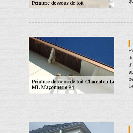
qu
Po
di
d
ap
pe
Le