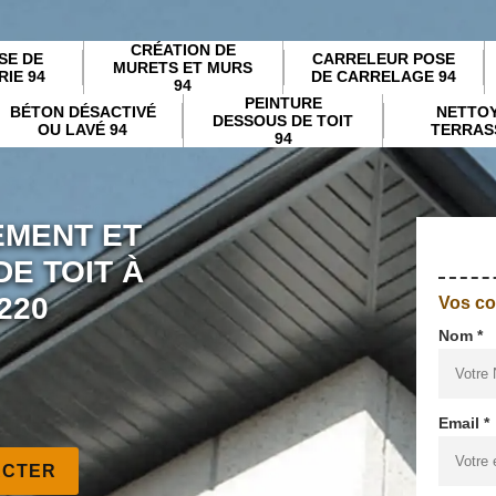
CRÉATION DE
SE DE
CARRELEUR POSE
MURETS ET MURS
IE 94
DE CARRELAGE 94
94
PEINTURE
BÉTON DÉSACTIVÉ
NETTO
DESSOUS DE TOIT
OU LAVÉ 94
TERRAS
94
EMENT ET
E TOIT À
220
Vos c
Nom *
Email *
ACTER