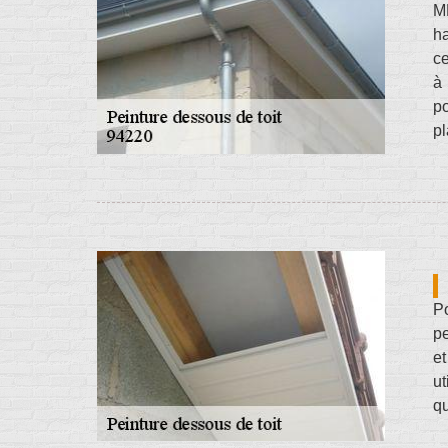
M
ha
ce
à 
po
pl
Po
pe
et
ut
qu