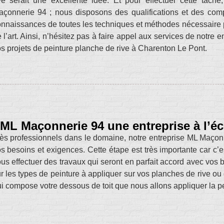
ve serait une excellente idée. Et pour effectuer cette tâc
çonnerie 94 ; nous disposons des qualifications et des com
nnaissances de toutes les techniques et méthodes nécessaire p
 l’art. Ainsi, n’hésitez pas à faire appel aux services de notr
s projets de peinture planche de rive à Charenton Le Pont.
ML Maçonnerie 94 une entreprise à l’éc
ès professionnels dans le domaine, notre entreprise ML Maçonn
s besoins et exigences. Cette étape est très importante car c’
us effectuer des travaux qui seront en parfait accord avec vo
r les types de peinture à appliquer sur vos planches de rive ou 
i compose votre dessous de toit que nous allons appliquer la p