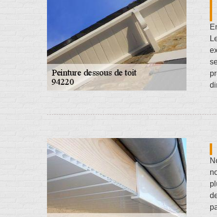
En
Le
ex
s
pr
di
No
n
pl
d
pa