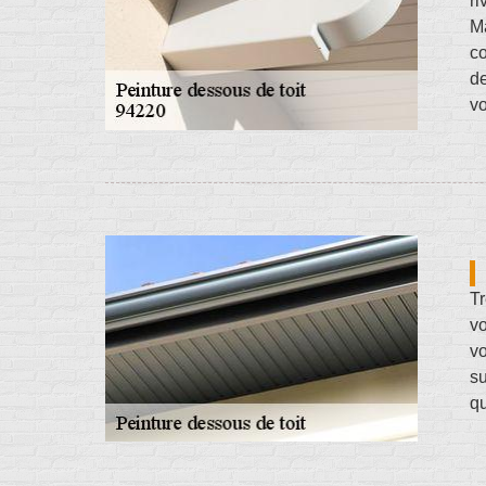
ri
Ma
co
de
vo
Tr
vo
vo
su
qu