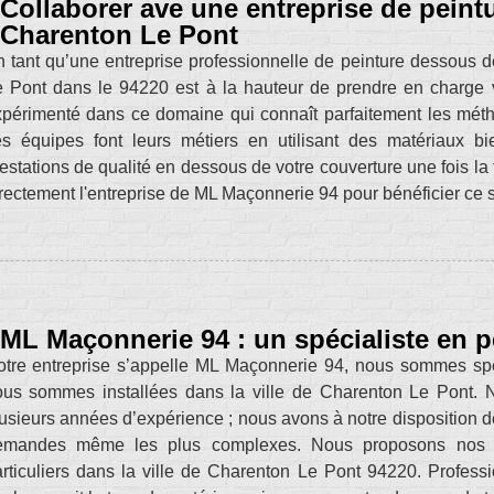
Collaborer ave une entreprise de peint
Charenton Le Pont
 tant qu’une entreprise professionnelle de peinture dessous 
 Pont dans le 94220 est à la hauteur de prendre en charge vo
périmenté dans ce domaine qui connaît parfaitement les méthod
es équipes font leurs métiers en utilisant des matériaux b
estations de qualité en dessous de votre couverture une fois la t
rectement l'entreprise de ML Maçonnerie 94 pour bénéficier ce s
ML Maçonnerie 94 : un spécialiste en p
tre entreprise s’appelle ML Maçonnerie 94, nous sommes spéc
ous sommes installées dans la ville de Charenton Le Pont. 
usieurs années d’expérience ; nous avons à notre disposition d
emandes même les plus complexes. Nous proposons nos se
rticuliers dans la ville de Charenton Le Pont 94220. Profess