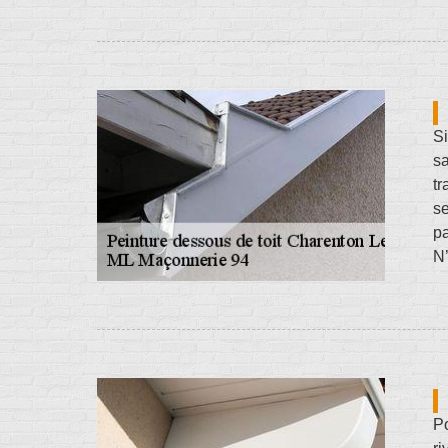
Si
sa
tr
se
pa
N’
Po