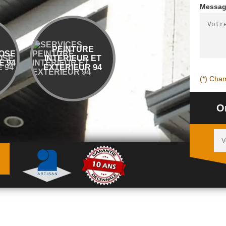
Messa
PEINTURE
ENTREPRISE
OSE
INTÉRIEUR ET
DÉMOLITION ET
 94
EXTÉRIEUR 94
ÉVACUATION 94
(*) Cham
O