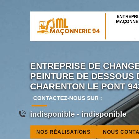
ENTREPRI
MAÇONNER
ENTREPRISE DE CHANG
PEINTURE DE DESSOUS D
CHARENTON LE PONT 94
CONTACTEZ-NOUS SUR :
indisponible
-
indisponible
NOS RÉALISATIONS
NOUS CONT