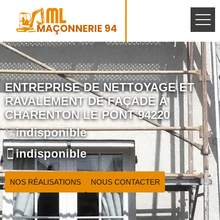
ENTREPRISE DE NETTOYAGE ET
RAVALEMENT DE FAÇADE À
CHARENTON LE PONT 94220
indisponible
indisponible
NOS RÉALISATIONS
NOUS CONTACTER