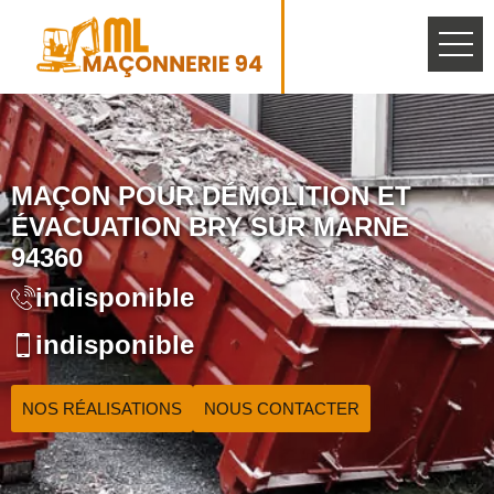
MAÇON POUR DÉMOLITION ET
ÉVACUATION BRY SUR MARNE
94360
indisponible
indisponible
NOS RÉALISATIONS
NOUS CONTACTER