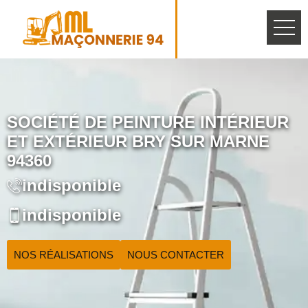
SOCIÉTÉ DE PEINTURE INTÉRIEUR
ET EXTÉRIEUR BRY SUR MARNE
94360
indisponible
indisponible
NOS RÉALISATIONS
NOUS CONTACTER