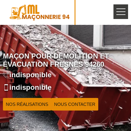
MAÇON POUR DÉMOLITION ET
ÉVACUATION FRESNES 94260
indisponible
indisponible
NOS RÉALISATIONS
NOUS CONTACTER