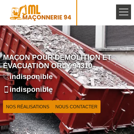
MAÇON POUR DÉMOLITION ET
ÉVACUATION ORLY 94310
indisponible
indisponible
NOS RÉALISATIONS
NOUS CONTACTER