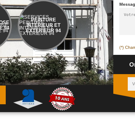
Messa
PEINTURE
ENTREPRISE
OSE
INTÉRIEUR ET
DÉMOLITION ET
 94
EXTÉRIEUR 94
ÉVACUATION 94
(*) Cham
O