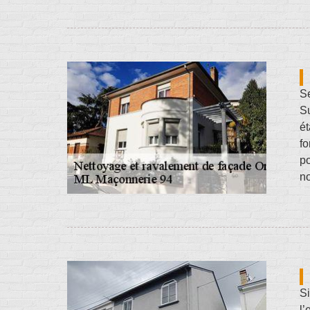
Se
Su
ét
fo
po
no
Si
l