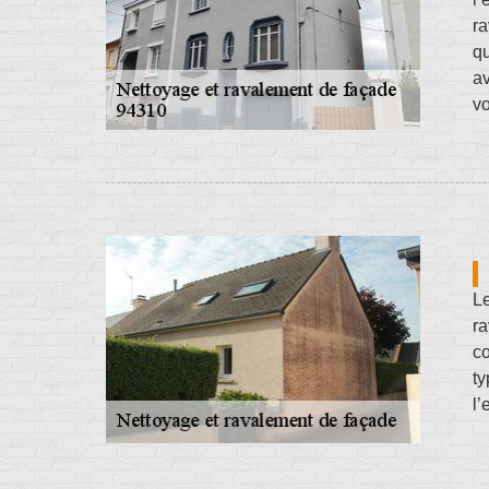
ra
qu
av
vo
Le
ra
co
ty
l’