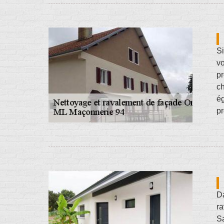
Si
vo
pr
ch
ég
pr
Da
ra
Sa