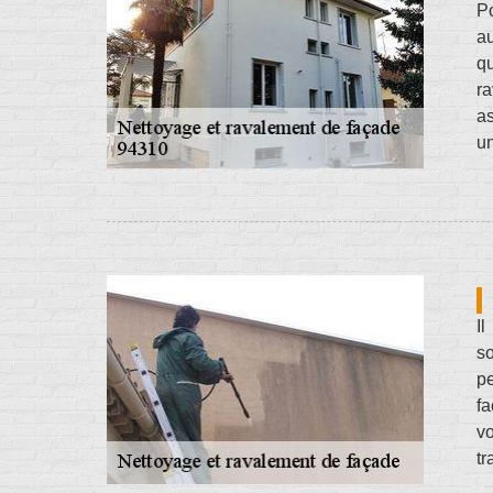
Po
au
qu
ra
as
un
Il
so
pe
fa
vo
tr