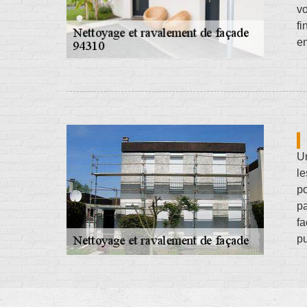
vo
fi
en
Un
le
po
pa
fa
pu