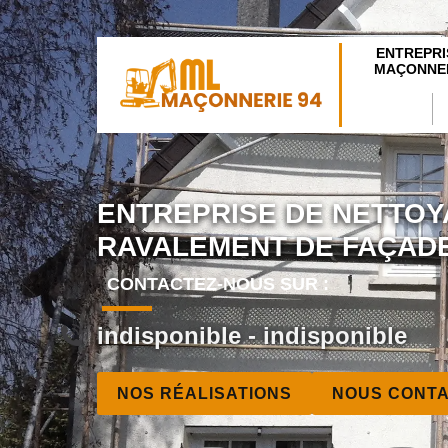
ENTREPRI
MAÇONNER
ENTREPRISE DE NETTOY
RAVALEMENT DE FAÇADE
CONTACTEZ-NOUS SUR :
indisponible
-
indisponible
NOS RÉALISATIONS
NOUS CONT