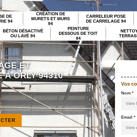
CRÉATION DE
SE DE
CARRELEUR POSE
MURETS ET MURS
IE 94
DE CARRELAGE 94
94
PEINTURE
BÉTON DÉSACTIVÉ
NETTO
DESSOUS DE TOIT
OU LAVÉ 94
TERRAS
94
AGE ET
 À ORLY 94310
Vos c
Nom *
Email *
ACTER