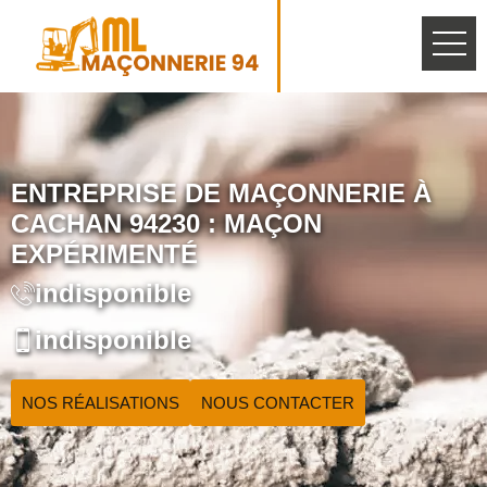
ENTREPRISE DE MAÇONNERIE À
CACHAN 94230 : MAÇON
EXPÉRIMENTÉ
indisponible
indisponible
NOS RÉALISATIONS
NOUS CONTACTER