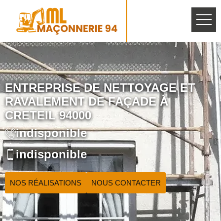
ENTREPRISE DE NETTOYAGE ET
RAVALEMENT DE FAÇADE À
CRETEIL 94000
indisponible
indisponible
NOS RÉALISATIONS
NOUS CONTACTER