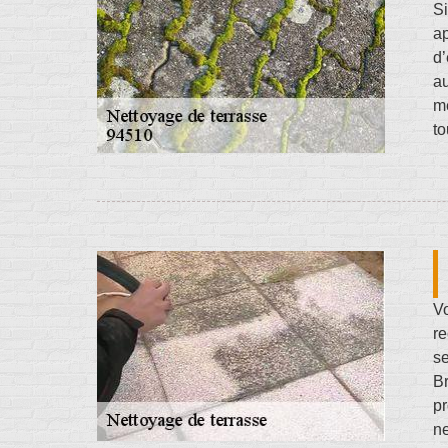
Si
ap
d’
au
me
to
Vo
re
se
Br
pr
ne