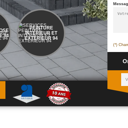
Messa
PEINTURE
ENTREPRISE
OSE
INTÉRIEUR ET
DÉMOLITION ET
 94
EXTÉRIEUR 94
ÉVACUATION 94
(*) Cham
O