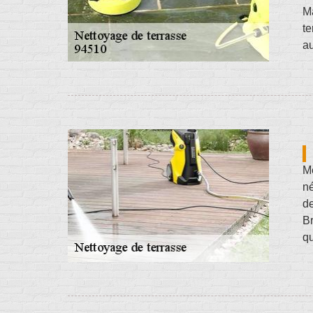
Ma
te
au
Mê
né
de
Br
qu