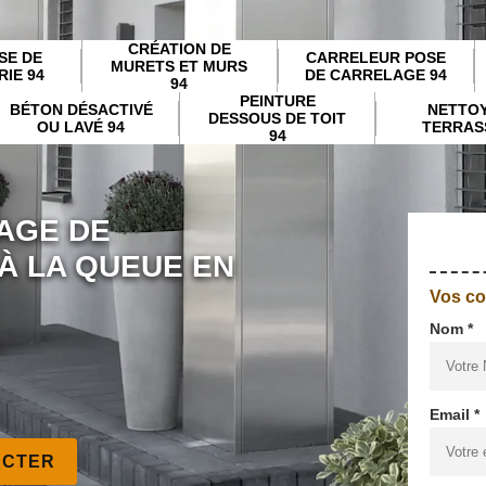
CRÉATION DE
SE DE
CARRELEUR POSE
MURETS ET MURS
IE 94
DE CARRELAGE 94
94
PEINTURE
BÉTON DÉSACTIVÉ
NETTO
DESSOUS DE TOIT
OU LAVÉ 94
TERRAS
94
AGE DE
À LA QUEUE EN
Vos c
Nom *
Email *
ACTER