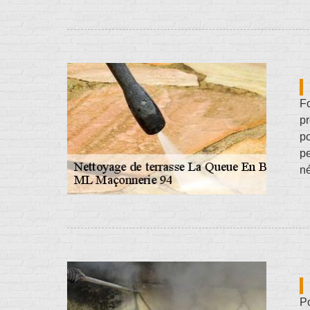
Fo
pr
po
pe
né
Po