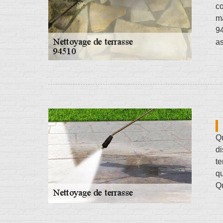
co
ma
94
as
Qu
di
te
q
Qu