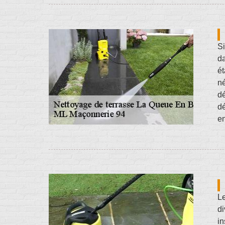
Si
da
ét
né
d
dé
en
Le
di
i