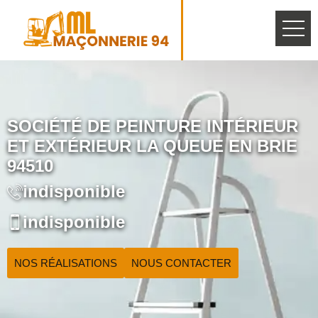
SOCIÉTÉ DE PEINTURE INTÉRIEUR
ET EXTÉRIEUR LA QUEUE EN BRIE
94510
indisponible
indisponible
NOS RÉALISATIONS
NOUS CONTACTER