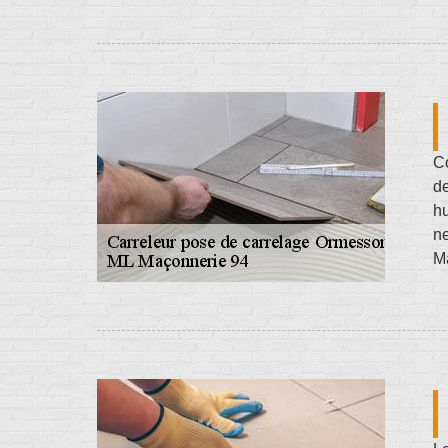
Co
de
h
ne
Ma