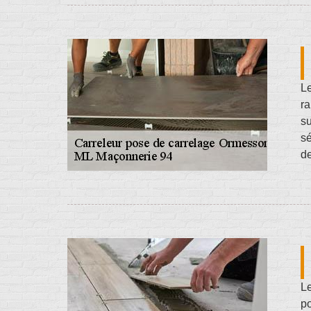
Le
ra
s
sé
de
Le
po