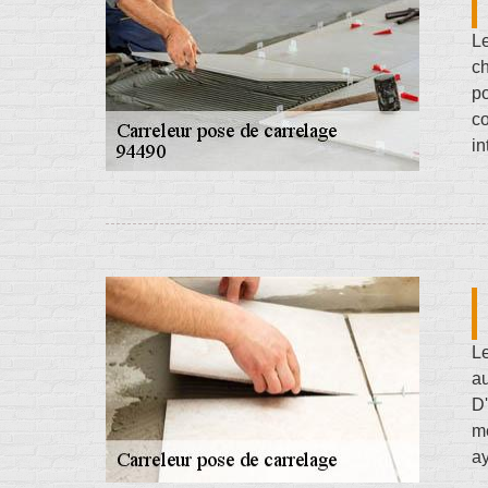
Le
ch
po
c
in
Le
au
D'
me
ay