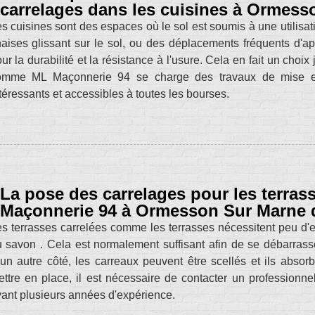
carrelages dans les cuisines à Ormess
s cuisines sont des espaces où le sol est soumis à une utilisation
aises glissant sur le sol, ou des déplacements fréquents d'a
ur la durabilité et la résistance à l'usure. Cela en fait un choix
omme ML Maçonnerie 94 se charge des travaux de mise en 
téressants et accessibles à toutes les bourses.
La pose des carrelages pour les terrass
Maçonnerie 94 à Ormesson Sur Marne d
s terrasses carrelées comme les terrasses nécessitent peu d'entr
 savon . Cela est normalement suffisant afin de se débarrasse
un autre côté, les carreaux peuvent être scellés et ils absorb
ttre en place, il est nécessaire de contacter un profession
ant plusieurs années d'expérience.