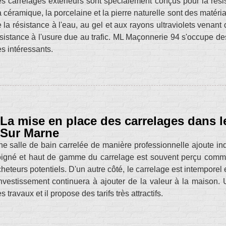
s carrelages extérieurs sont spécialement conçus pour la rés
 céramique, la porcelaine et la pierre naturelle sont des matéri
 la résistance à l'eau, au gel et aux rayons ultraviolets venant 
sistance à l'usure due au trafic. ML Maçonnerie 94 s'occupe des
ès intéressants.
La mise en place des carrelages dans l
Sur Marne
e salle de bain carrelée de manière professionnelle ajoute in
igné et haut de gamme du carrelage est souvent perçu comme 
heteurs potentiels. D'un autre côté, le carrelage est intemporel
investissement continuera à ajouter de la valeur à la maiso
s travaux et il propose des tarifs très attractifs.