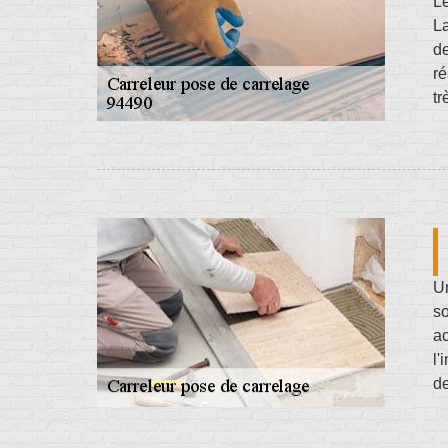
Le
La
de
ré
tr
Un
so
ac
l'
de