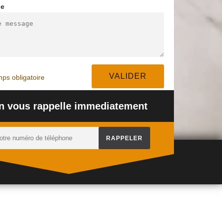
ge
PEINTURE
BÉTON DÉSACTIVÉ
NET
DESSOUS DE TOIT
OU LAVÉ 94
TERR
94
ps obligatoire
n vous rappelle immediatement