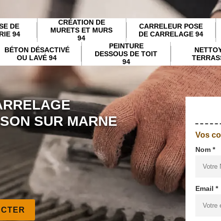
CRÉATION DE
SE DE
CARRELEUR POSE
MURETS ET MURS
IE 94
DE CARRELAGE 94
94
PEINTURE
BÉTON DÉSACTIVÉ
NETTO
DESSOUS DE TOIT
OU LAVÉ 94
TERRAS
94
ARRELAGE
SON SUR MARNE
Vos c
Nom *
Email *
ACTER