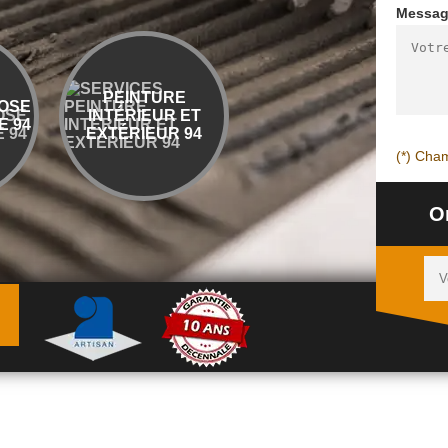
Messa
PEINTURE
ENTREPRISE
OSE
INTÉRIEUR ET
DÉMOLITION ET
 94
EXTÉRIEUR 94
ÉVACUATION 94
(*) Cham
O