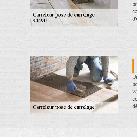
pr
ca
d'
Un
po
va
co
dé