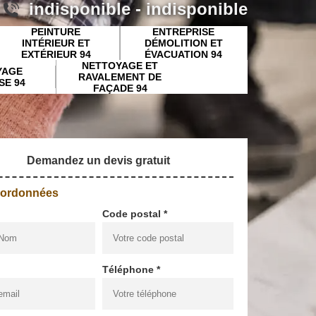
indisponible
-
indisponible
PEINTURE
ENTREPRISE
INTÉRIEUR ET
DÉMOLITION ET
EXTÉRIEUR 94
ÉVACUATION 94
NETTOYAGE ET
YAGE
RAVALEMENT DE
SE 94
FAÇADE 94
Demandez un devis gratuit
oordonnées
Code postal *
Téléphone *