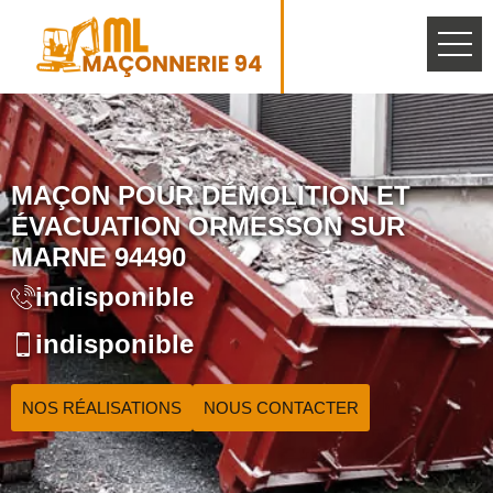
MAÇON POUR DÉMOLITION ET
ÉVACUATION ORMESSON SUR
MARNE 94490
indisponible
indisponible
NOS RÉALISATIONS
NOUS CONTACTER