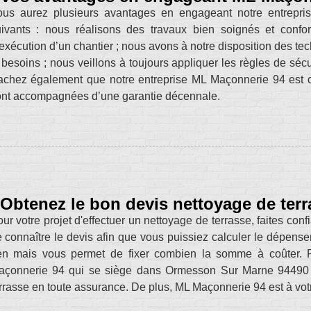
ous aurez plusieurs avantages en engageant notre entrepri
uivants : nous réalisons des travaux bien soignés et conf
exécution d’un chantier ; nous avons à notre disposition des t
 besoins ; nous veillons à toujours appliquer les règles de séc
chez également que notre entreprise ML Maçonnerie 94 est cer
nt accompagnées d’une garantie décennale.
Obtenez le bon devis nettoyage de te
ur votre projet d'effectuer un nettoyage de terrasse, faites c
 connaître le devis afin que vous puissiez calculer le dépen
en mais vous permet de fixer combien la somme à coûter. Po
açonnerie 94 qui se siège dans Ormesson Sur Marne 94490 po
rrasse en toute assurance. De plus, ML Maçonnerie 94 est à votr