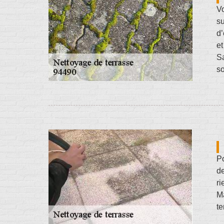
V
s
d’
et
Sa
so
Po
de
ri
M
te