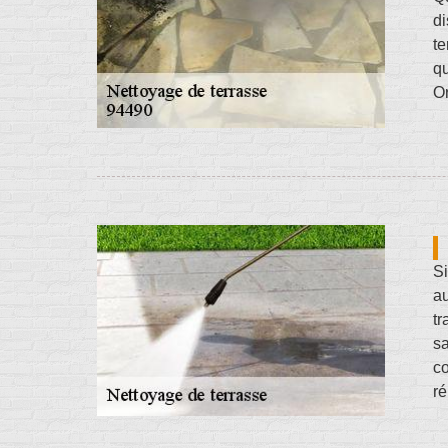
di
te
q
Or
Si
au
tr
sa
co
ré