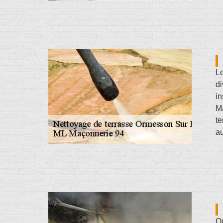
Le
di
i
Ma
te
au
Qu