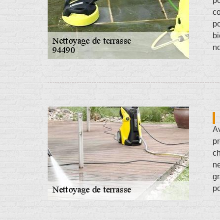
po
co
po
bi
no
Av
pr
ch
ne
gr
po