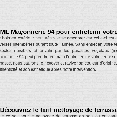
ML Maçonnerie 94 pour entretenir votre
 bois en extérieur peut très vite se détériorer car celle-ci e
verses intempéries durant toute l’année. Sans entretien votre t
nsectes nuisibles et envahi par les parasites végétaux (
çonnerie 94 peut prendre en main l’entretien de votre terrasse
rrasse, nous saurons le nettoyer et raviver sa couleur d’origine
thenticité et son esthétique après notre intervention.
Découvrez le tarif nettoyage de terra
e ce soit pour le nettoyage de terrasse en bois ou en carr