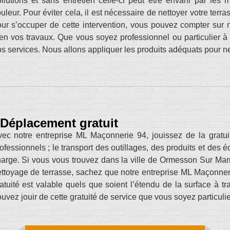
llutions et sans entretien celle-ci peut être envahi par le
uleur. Pour éviter cela, il est nécessaire de nettoyer votre ter
ur s’occuper de cette intervention, vous pouvez compter sur
en vos travaux. Que vous soyez professionnel ou particulier 
s services. Nous allons appliquer les produits adéquats pour net
Déplacement gratuit
ec notre entreprise ML Maçonnerie 94, jouissez de la gratu
ofessionnels ; le transport des outillages, des produits et de
arge. Si vous vous trouvez dans la ville de Ormesson Sur Mar
ttoyage de terrasse, sachez que notre entreprise ML Maçonner
atuité est valable quels que soient l’étendu de la surface à tra
uvez jouir de cette gratuité de service que vous soyez particuli