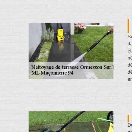
Si
da
ét
né
d
dé
en
D