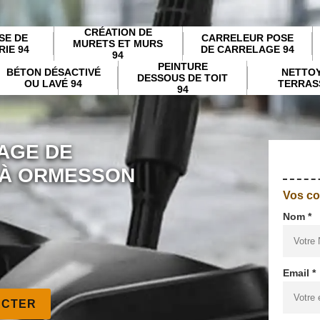
CRÉATION DE
SE DE
CARRELEUR POSE
MURETS ET MURS
IE 94
DE CARRELAGE 94
94
PEINTURE
BÉTON DÉSACTIVÉ
NETTO
DESSOUS DE TOIT
OU LAVÉ 94
TERRAS
94
AGE DE
 À ORMESSON
Vos c
Nom *
Email *
ACTER