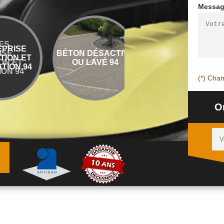
Messa
E
PEINTURE
BÉTON DÉSACTIVÉ
ET
DESSOUS DE TOIT
OU LAVÉ 94
94
94
(*) Cham
O