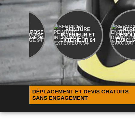
PEINTURE
ENTREPRIS
ELEUR POSE
INTÉRIEUR ET
DÉMOLITION 
RRELAGE 94
EXTÉRIEUR 94
ÉVACUATION 
DÉPLACEMENT ET DEVIS GRATUITS
SANS ENGAGEMENT