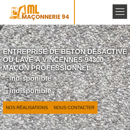
ENTREPRISE DE BÉTON DÉSACTIVÉ
OU LAVÉ À VINCENNES 94300
MAÇON PROFESSIONNEL
indisponible
indisponible
NOS RÉALISATIONS
NOUS CONTACTER