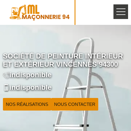
SOCIÉTÉ DE PEINTURE INTÉRIEUR
ET EXTÉRIEUR VINCENNES 94300
indisponible
indisponible
NOS RÉALISATIONS
NOUS CONTACTER